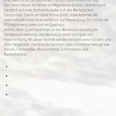
Drechseln ist ein zerspanendes Fertigungsverfahren für Holz.
Man nennt dieses Verfahren im Allgemeinen Drehen. Gedreht wird
händisch auf einer Drehbank, wobei sich das Werkstück in
horizontaler Ebene um seine Achse dreht. Dabei kommen die
unterschiedlichsten Drehverfahren zur Anwendung. Die Schüler der
PTS Kapfenberg übten sich im Querholz-
drehen. Beim Querholzdrehen ist das Werkstück einseitig am
Spindelstock befestigt. Das Werkstück dreht sich quer zur
Faserrichtung. Mit dieser Technik werden beispielsweise Schalen und
Teller hergestellt. Zum Einsatz kommen dabei Schnittwerkzeuge wie:
Röhren, Flachmeißel, Abstechstähle, Schlichteisen und
Ausdrehstähle.